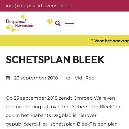
info@dorpsraadravenstein.nl
Over ons
* Voor het aanvrag
SCHETSPLAN BLEEK
23 september 2018
Vidi-Reo
Op 25 september 2018 zendt Omroep Walraven
een uitzending uit over het “schetsplan Bleek” en
ook in het Brabants Dagblad is hierover
gepubliceerd. Het “schetsplan Bleek” is een plan