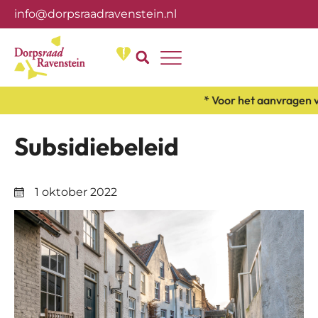
info@dorpsraadravenstein.nl
Over ons
* Voor het aanvragen van
Subsidiebeleid
1 oktober 2022