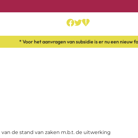
* Voor het aanvragen van subsidie is er nu een nieuw for
van de stand van zaken m.b.t. de uitwerking