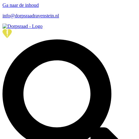
Ga naar de inhoud
info@dorpsraadravenstein.nl