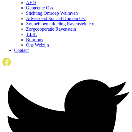
AED
Gemeente Oss
Stichting Omroep Walraven
Adviesraad Sociaal Domein Oss
Zonnebloem afdeling Ravenstein e.o.
Zorgcoöperatie Ravenstein
T.I.R.
Buurtbus
Ons Welzijn
Contact