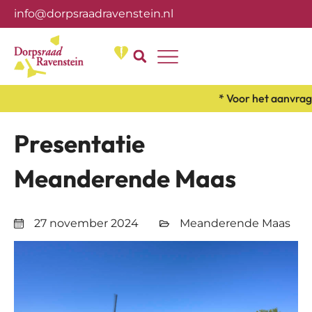
info@dorpsraadravenstein.nl
Over ons
* Voor het aanvrage
Presentatie
Meanderende Maas
27 november 2024
Meanderende Maas