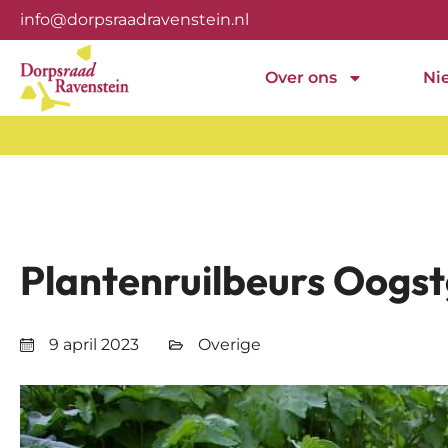
info@dorpsraadravenstein.nl
Over ons
Ni
Plantenruilbeurs Oogs
9 april 2023
Overige