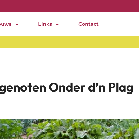
euws
Links
Contact
* Voor
tgenoten Onder d’n Plag