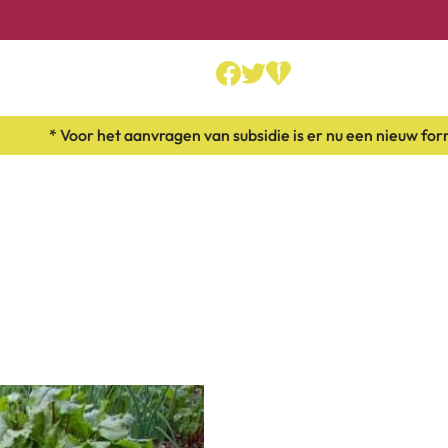
 het aanvragen van subsidie is er nu een nieuw formulier besch