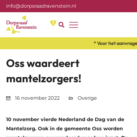
info@dorpsraadravenstein.nl
Over ons
* Voor het aanvragen
Oss waardeert
mantelzorgers!
16 november 2022
Overige
10 november vierde Nederland de Dag van de
Mantelzorg. Ook in de gemeente Oss worden