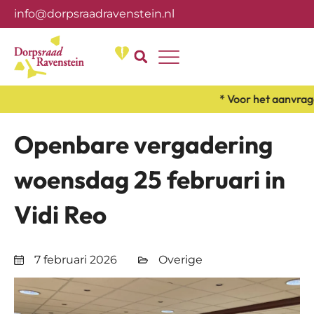
info@dorpsraadravenstein.nl
Over ons
* Voor het aanvrage
Openbare vergadering
woensdag 25 februari in
Vidi Reo
7 februari 2026
Overige