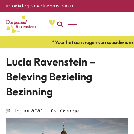
info@dorpsraadravenstein.nl
Over ons
* Voor het aanvragen van subsidie is er
Lucia Ravenstein –
Beleving Bezieling
Bezinning
15 juni 2020
Overige