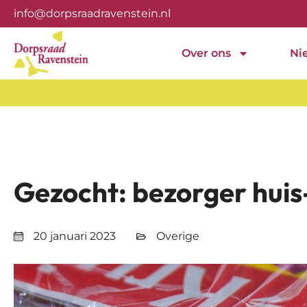
info@dorpsraadravenstein.nl
Over ons
Ni
Gezocht: bezorger huis
20 januari 2023
Overige