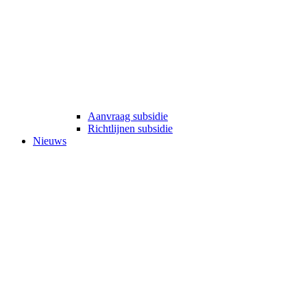
Aanvraag subsidie
Richtlijnen subsidie
Nieuws