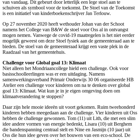
van vandaag. Dit gebeurt door letterlijk een lege stoel aan te
schuiven als symbool voor de toekomst. De Stoel van de Toekomst
is een initiatief van kinderboekenschrijver Jan Terlouw.
Op 27 november 2020 heeft wethouder Johan van der Schoot
namens het College van B&W de stoel voor Oss al in ontvangst
mogen nemen. Vanwege de covid-19 maatregelen is het niet eerder
mogelijk geweest om deze Stoel fysiek aan de gemeenteraad aan te
bieden. De stoel van de gemeenteraad krijgt een vaste plek in de
Raadzaal van het gemeentehuis.
Challenge voor Global goal 13: Klimaat
Niet alleen het Mondriaancollege hield een challenge. Ook voor
basisschoolleerlingen was er een uitdaging. Namens
samenwerkingsverband Primair Onderwijs 30 06 organiseerde HB
Atelier een challenge voor kinderen om na te denken over global
goal 13: Klimaat. Wat kun je in je eigen omgeving doen om
klimaatverandering te stoppen?
Daar zijn hele mooie ideeën uit voort gekomen. Ruim tweehonderd
kinderen hebben meegedaan aan de challenge. Vier kinderen uit Oss
hebben de challenge gewonnen. Tom (11) uit Lith, die met een slim
idee andere vormen van energie bedenkt, Lisara (10) uit Berghem
die bandenspanning centraal stelt en Nine en Jasmijn (10 jaar) uit
Oss die hun idee geven over het bouwen van een eco-school. De