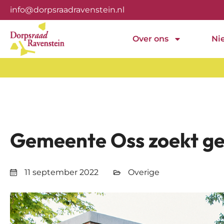
info@dorpsraadravenstein.nl
Over ons
Ni
Gemeente Oss zoekt ge
11 september 2022
Overige