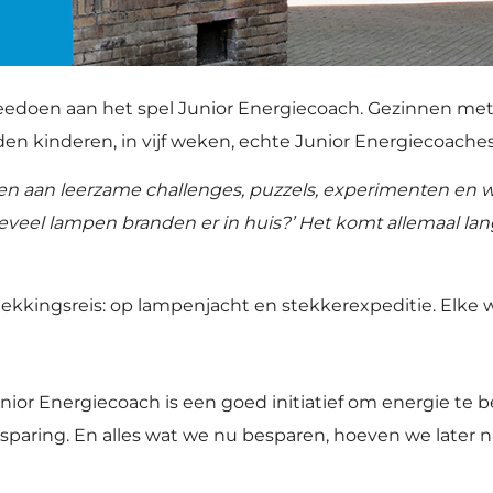
eedoen aan het spel Junior Energiecoach. Gezinnen met
n kinderen, in vijf weken, echte Junior Energiecoaches
n aan leerzame challenges, puzzels, experimenten en win
veel lampen branden er in huis?’ Het komt allemaal lang
kkingsreis: op lampenjacht en stekkerexpeditie. Elke w
nior Energiecoach is een goed initiatief om energie te
esparing. En alles wat we nu besparen, hoeven we later