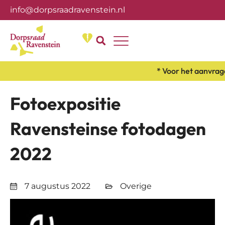
info@dorpsraadravenstein.nl
Over ons
* Voor het aanvrage
Fotoexpositie
Ravensteinse fotodagen
2022
7 augustus 2022
Overige