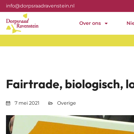
info@dorpsraadravenstein.nl
Over ons
Ni
Fairtrade, biologisch, 
7 mei 2021
Overige