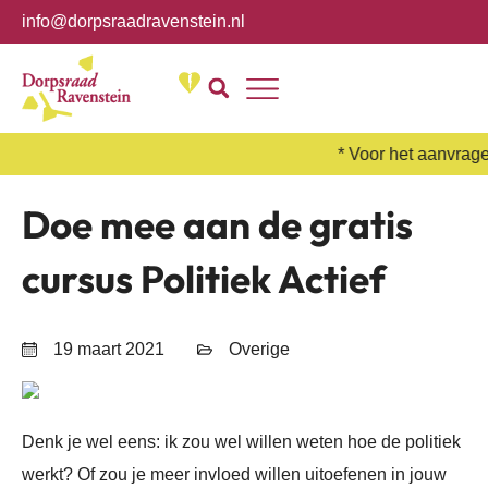
info@dorpsraadravenstein.nl
Over ons
* Voor het aanvrage
Doe mee aan de gratis
cursus Politiek Actief
19 maart 2021
Overige
Denk je wel eens: ik zou wel willen weten hoe de politiek
werkt? Of zou je meer invloed willen uitoefenen in jouw