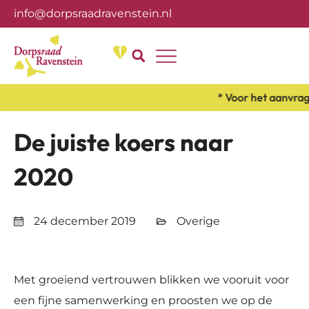
info@dorpsraadravenstein.nl
Over ons
* Voor het aanvrag
De juiste koers naar
2020
24 december 2019
Overige
Met groeiend vertrouwen blikken we vooruit voor
een fijne samenwerking en proosten we op de