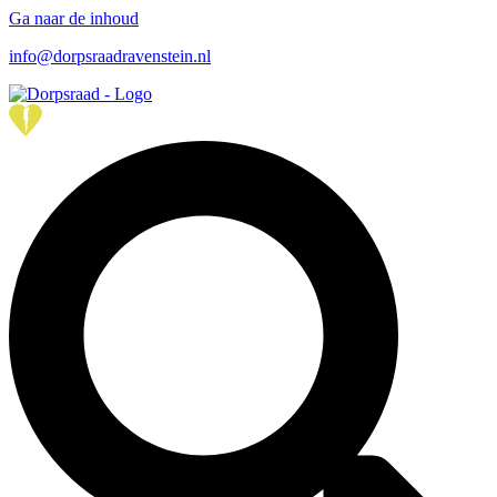
Ga naar de inhoud
info@dorpsraadravenstein.nl