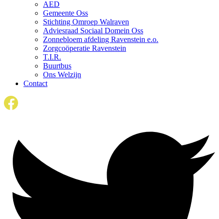
AED
Gemeente Oss
Stichting Omroep Walraven
Adviesraad Sociaal Domein Oss
Zonnebloem afdeling Ravenstein e.o.
Zorgcoöperatie Ravenstein
T.I.R.
Buurtbus
Ons Welzijn
Contact