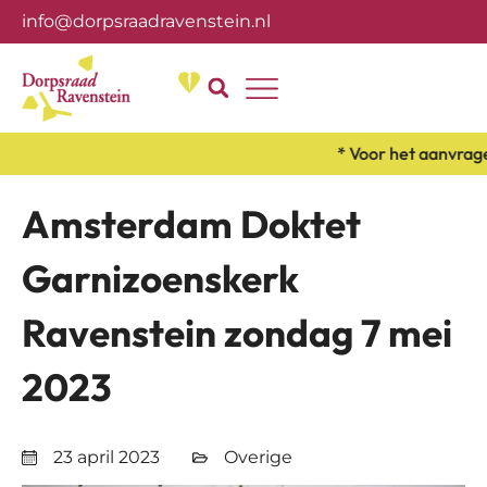
info@dorpsraadravenstein.nl
Over ons
* Voor het aanvragen
Amsterdam Doktet
Garnizoenskerk
Ravenstein zondag 7 mei
2023
23 april 2023
Overige