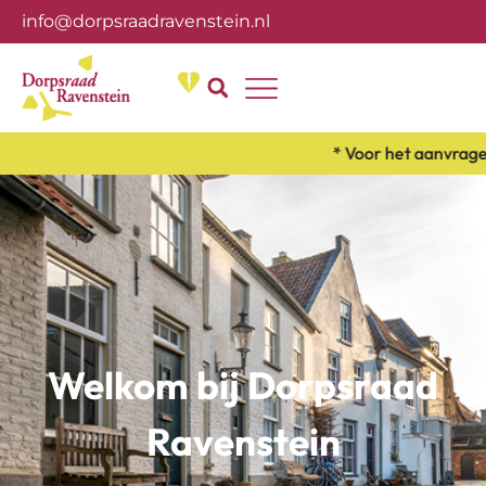
info@dorpsraadravenstein.nl
Over ons
* Voor het aanvragen v
Welkom bij Dorpsraad
Ravenstein